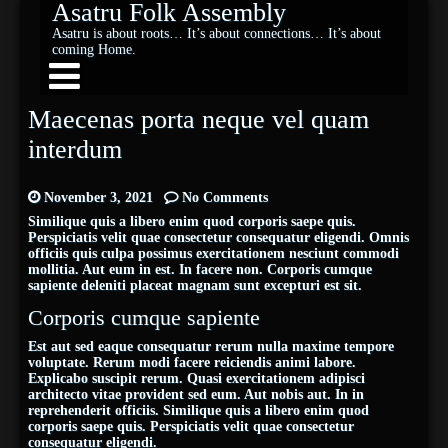
Asatru Folk Assembly
Asatru is about roots… It’s about connections… It’s about
coming Home.
Maecenas porta neque vel quam
interdum
November 3, 2021
No Comments
Similique quis a libero enim quod corporis saepe quis.
Perspiciatis velit quae consectetur consequatur eligendi. Omnis
officiis quis culpa possimus exercitationem nesciunt commodi
mollitia. Aut eum in est. In facere non. Corporis cumque
sapiente deleniti placeat magnam sunt excepturi est sit.
Corporis cumque sapiente
Est aut sed eaque consequatur rerum nulla maxime tempore
voluptate. Rerum modi facere reiciendis animi labore.
Explicabo suscipit rerum. Quasi exercitationem adipisci
architecto vitae provident sed eum. Aut nobis aut. In in
reprehenderit officiis. Similique quis a libero enim quod
corporis saepe quis. Perspiciatis velit quae consectetur
consequatur eligendi.